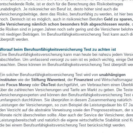
entscheidende Rolle, ist er doch für die Berechnung des Risikobeitrages
unabdinglich. Je risikoreicher ein Beruf ist, desto höher sind auch die
Versicherungsbeiträge, denn das Risiko, berufsunfähig zu werden, ist hier be
hoch. Dennoch ist es möglich, auch in risikoreichen Berufen
Geld zu sparen
die Versicherung nämlich schon besonders früh abgeschlossen wurde
, 
die Risiken sind in jungen Jahren noch sehr gering und die Versicherer belohn
mit niedrigen Beiträgen. Im Berufsunfähigkeitsversicherung Test kann auch d
überprüft werden.
Worauf beim Berufsunfähigkeitsversicherung Test zu achten ist
Eine Berufsunfähigkeitsversicherung kann man heute bei nahezu jedem Versi
abschließen. Um umfassend versorgt zu sein ist es jedoch wichtig, einige Det
beachten. Diese können im Berufsunfähigkeitsversicherung Test überprüft we
Ein solcher Berufsunfähigkeitsversicherung Test wird von
unabhängigen
Instituten
wie der
Stiftung Warentest
, der
Finanztest
und Wirtschaftsmagaz
wie
Focus Money
oder
ÖkoTest
durchgeführt, um Verbrauchern einen Überbl
über die zahlreichen Versicherungen und Tarife am Markt zu geben. Die Teste
Versicherungsexperten und können den Berufsunfähigkeitsversicherung Test 
umfangreich durchführen. Sie überprüfen in diesem Zusammenhang natürlich 
Leistungen der Versicherungen, so zum Beispiel die Leistungsdauer bis 67 Ja
den Verzicht auf die abstrakte Verweisung sowie den Prognosezeitraum, der 
Monate nicht überschreiten sollte. Aber auch der Service der Versicherer, der
Leistungsbereitschaft und natürlich die eigene wirtschaftliche Stabilität sind Kr
die bei einem Berufsunfähigkeitsversicherung Test berücksichtigt werden.