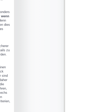
sonders
, wenn
denn
en dies
ies
cherer
ails zu
rden.
inen
ick
r sind
daher
die
hren,
sechs
en
iterien,