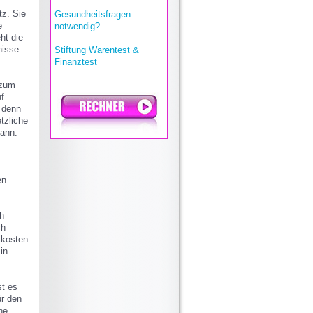
tz. Sie
Gesundheitsfragen
e
notwendig?
ht die
nisse
Stiftung Warentest &
Finanztest
 zum
uf
 denn
tzliche
kann.
en
s
h
ch
lkosten
in
st es
ür den
ne