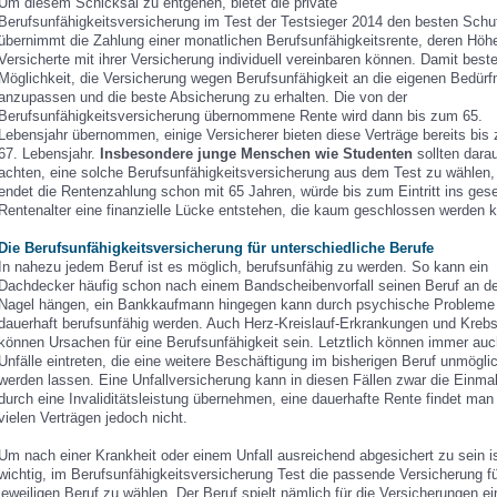
Um diesem Schicksal zu entgehen, bietet die private
Berufsunfähigkeitsversicherung im Test der Testsieger 2014 den besten Schu
übernimmt die Zahlung einer monatlichen Berufsunfähigkeitsrente, deren Höh
Versicherte mit ihrer Versicherung individuell vereinbaren können. Damit beste
Möglichkeit, die Versicherung wegen Berufsunfähigkeit an die eigenen Bedürf
anzupassen und die beste Absicherung zu erhalten. Die von der
Berufsunfähigkeitsversicherung übernommene Rente wird dann bis zum 65.
Lebensjahr übernommen, einige Versicherer bieten diese Verträge bereits bis
67. Lebensjahr.
Insbesondere junge Menschen wie Studenten
sollten dara
achten, eine solche Berufsunfähigkeitsversicherung aus dem Test zu wählen,
endet die Rentenzahlung schon mit 65 Jahren, würde bis zum Eintritt ins gese
Rentenalter eine finanzielle Lücke entstehen, die kaum geschlossen werden 
Die Berufsunfähigkeitsversicherung für unterschiedliche Berufe
In nahezu jedem Beruf ist es möglich, berufsunfähig zu werden. So kann ein
Dachdecker häufig schon nach einem Bandscheibenvorfall seinen Beruf an d
Nagel hängen, ein Bankkaufmann hingegen kann durch psychische Probleme
dauerhaft berufsunfähig werden. Auch Herz-Kreislauf-Erkrankungen und Kreb
können Ursachen für eine Berufsunfähigkeit sein. Letztlich können immer auc
Unfälle eintreten, die eine weitere Beschäftigung im bisherigen Beruf unmögli
werden lassen. Eine Unfallversicherung kann in diesen Fällen zwar die Einma
durch eine Invaliditätsleistung übernehmen, eine dauerhafte Rente findet man 
vielen Verträgen jedoch nicht.
Um nach einer Krankheit oder einem Unfall ausreichend abgesichert zu sein i
wichtig, im Berufsunfähigkeitsversicherung Test die passende Versicherung f
jeweiligen Beruf zu wählen. Der Beruf spielt nämlich für die Versicherungen ei