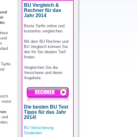
BU Vergleich &
Rechner für das
 und
Jahr 2014
in
er.
Beste Tarife online und
kostenlos vergleichen.
Diese
 und
Mit dem BU Rechner und
n
BU Vergleich können Sie
ndard
den für Sie idealen Tarif
finden.
Tarife.
Vergleichen Sie die
und
Versicherer und deren
Angebote.
durch
s meist
Die besten BU Test
inen
Tipps für das Jahr
n und
2014!
rden,
BU Versicherung
Studenten