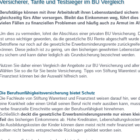
Versicherer, Tarife und Testsieger im BU Vergleich
Berufstätige können mit ihrer Arbeitskraft ihren Lebensstandard sichern
gleichzeitig fürs Alter vorsorgen. Bleibt das Einkommen weg, führt dies 
vielen Fällen zu finanziellen Problemen und häufig auch zu Armut im Alt
Um dies zu vermeiden, lohnt der Abschluss einer privaten BU Versicherung. 
ist umso wichtiger geworden, da die gesetzliche BU Rente abgeschafft wurde
Betroffene nur noch auf die gesetzliche Erwerbsminderungsrente zurückgreife
können. Diese jedoch ist zu gering, um den bisherigen gewohnten Lebenssta
zu sichern und kann daher lediglich als Grundsicherung bezeichnet werden.
Nutzen Sie daher einen Vergleich der Angebote zur BU Versicherung und aller 
Wählen Sie so die für Sie beste Versicherung. Tipps von Stiftung Warentest 
Finanztest können bei der Auswahl hilfreich sein.
Die Berufsunfähigkeitsversicherung bietet Schutz
Die Fachleute von Stiftung Warentest und Finanztest weisen darauf hin, wer 
eine Krankheit oder einen Unfall seinen Beruf nicht mehr ausüben kann, mus
herbe finanzielle Einschnitte wegen der Berufsunfähigkeit hinnehmen.
Schließlich
deckt die gesetzliche Erwerbsminderungsrente nur einen kle
Teil
des bisherigen Einkommens ab. Hohe Kreditraten, Lebenshaltungskoste
die Ausbildungskosten der Kinder können dann meist nicht mehr finanziert we
sollten nicht bereits entsprechende Rücklagen gebildet worden sein.